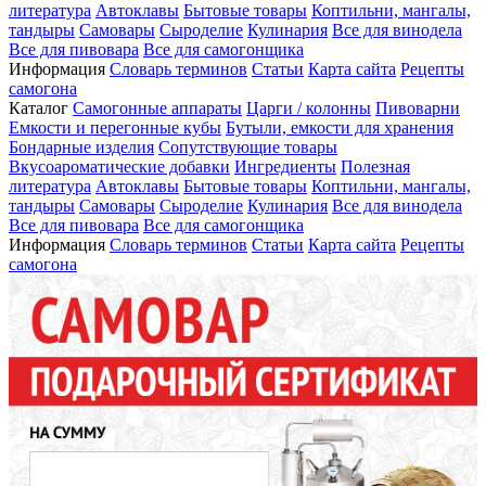
литература
Автоклавы
Бытовые товары
Коптильни, мангалы,
тандыры
Самовары
Сыроделие
Кулинария
Все для винодела
Все для пивовара
Все для самогонщика
Информация
Словарь терминов
Статьи
Карта сайта
Рецепты
самогона
Каталог
Самогонные аппараты
Царги / колонны
Пивоварни
Емкости и перегонные кубы
Бутыли, емкости для хранения
Бондарные изделия
Сопутствующие товары
Вкусоароматические добавки
Ингредиенты
Полезная
литература
Автоклавы
Бытовые товары
Коптильни, мангалы,
тандыры
Самовары
Сыроделие
Кулинария
Все для винодела
Все для пивовара
Все для самогонщика
Информация
Словарь терминов
Статьи
Карта сайта
Рецепты
самогона