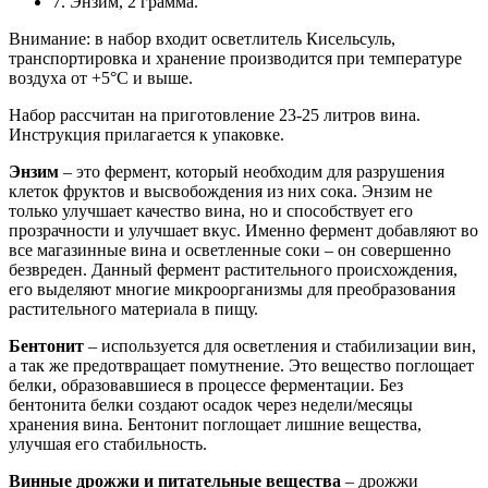
7. Энзим, 2 грамма.
Внимание: в набор входит осветлитель Кисельсуль,
транспортировка и хранение производится при температуре
воздуха от +5°C и выше.
Набор рассчитан на приготовление 23-25 литров вина.
Инструкция прилагается к упаковке.
Энзим
– это фермент, который необходим для разрушения
клеток фруктов и высвобождения из них сока. Энзим не
только улучшает качество вина, но и способствует его
прозрачности и улучшает вкус. Именно фермент добавляют во
все магазинные вина и осветленные соки – он совершенно
безвреден. Данный фермент растительного происхождения,
его выделяют многие микроорганизмы для преобразования
растительного материала в пищу.
Бентонит
– используется для осветления и стабилизации вин,
а так же предотвращает помутнение. Это вещество поглощает
белки, образовавшиеся в процессе ферментации. Без
бентонита белки создают осадок через недели/месяцы
хранения вина. Бентонит поглощает лишние вещества,
улучшая его стабильность.
Винные дрожжи и питательные вещества
– дрожжи