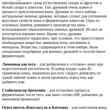
преобразовывают сахар (естественные сахара из фруктов и
белый сахар) в алкоголь. Тип дрожжей очень важен в
процессе приготовления вина. Дрожжи из этого набора –
натуральные винные дрожжи, которые служат для улучшения
вкусовых свойств вина и ферментации алкоголя. Одна из
основных ошибок домашнего производства вина –
использование обыкновенных пивных дрожжей. Из них не
получается хорошее вино. Кроме того, дрожжи
функционируют правильно, при условии, что присутствуют
необходимые вещества: аминокислоты, витамины и
минералы. Вещества, содержащиеся в этом наборе, были
специально подобраны для винных дрожжей и способствуют
ферментации.
Лимонная кислота
– для добавления в «готовое» вино при
недостаточной кислотности. В набор входит одна 45-
граммовая пачка, лимонную кислоту следует добавлять по
одной чайной ложке и затем пробовать перед тем, как
добавить еще.
Стабилизатор брожения
– для остановки процесса
ферментации после того, как вино готово (НЕ добавлять до
окончания брожения!)
Осветлитель (Кисельсуль и Китозан)
– для осветления вина,