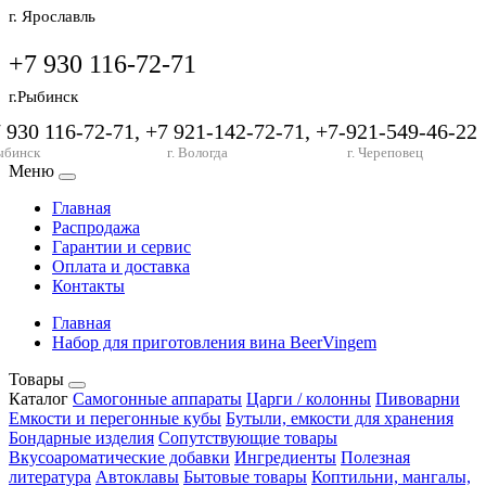
г. Ярославль
+7 930 116-72-71
г.Рыбинск
7 930 116-72-71, +7 921-142-72-71, +7-921-549-46-22
ыбинск
г. Вологда
г. Череповец
Меню
Главная
Распродажа
Гарантии и сервис
Оплата и доставка
Контакты
Главная
Набор для приготовления вина BeerVingem
Товары
Каталог
Самогонные аппараты
Царги / колонны
Пивоварни
Емкости и перегонные кубы
Бутыли, емкости для хранения
Бондарные изделия
Сопутствующие товары
Вкусоароматические добавки
Ингредиенты
Полезная
литература
Автоклавы
Бытовые товары
Коптильни, мангалы,