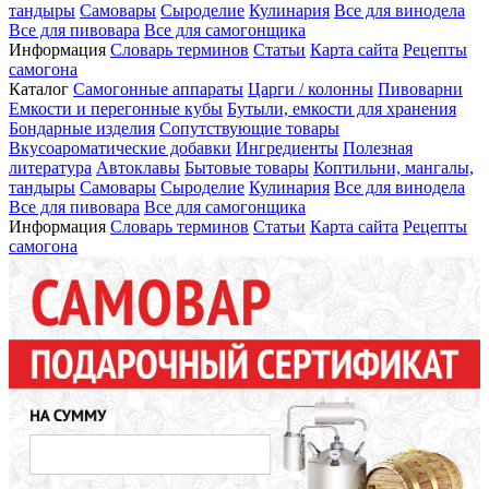
тандыры
Самовары
Сыроделие
Кулинария
Все для винодела
Все для пивовара
Все для самогонщика
Информация
Словарь терминов
Статьи
Карта сайта
Рецепты
самогона
Каталог
Самогонные аппараты
Царги / колонны
Пивоварни
Емкости и перегонные кубы
Бутыли, емкости для хранения
Бондарные изделия
Сопутствующие товары
Вкусоароматические добавки
Ингредиенты
Полезная
литература
Автоклавы
Бытовые товары
Коптильни, мангалы,
тандыры
Самовары
Сыроделие
Кулинария
Все для винодела
Все для пивовара
Все для самогонщика
Информация
Словарь терминов
Статьи
Карта сайта
Рецепты
самогона