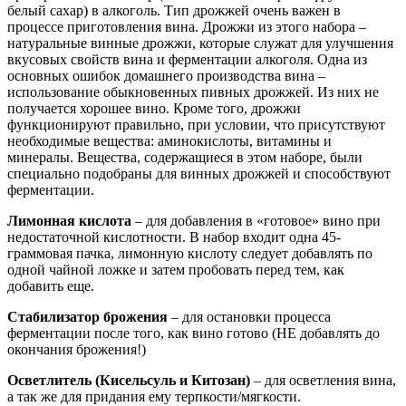
белый сахар) в алкоголь. Тип дрожжей очень важен в
процессе приготовления вина. Дрожжи из этого набора –
натуральные винные дрожжи, которые служат для улучшения
вкусовых свойств вина и ферментации алкоголя. Одна из
основных ошибок домашнего производства вина –
использование обыкновенных пивных дрожжей. Из них не
получается хорошее вино. Кроме того, дрожжи
функционируют правильно, при условии, что присутствуют
необходимые вещества: аминокислоты, витамины и
минералы. Вещества, содержащиеся в этом наборе, были
специально подобраны для винных дрожжей и способствуют
ферментации.
Лимонная кислота
– для добавления в «готовое» вино при
недостаточной кислотности. В набор входит одна 45-
граммовая пачка, лимонную кислоту следует добавлять по
одной чайной ложке и затем пробовать перед тем, как
добавить еще.
Стабилизатор брожения
– для остановки процесса
ферментации после того, как вино готово (НЕ добавлять до
окончания брожения!)
Осветлитель (Кисельсуль и Китозан)
– для осветления вина,
а так же для придания ему терпкости/мягкости.