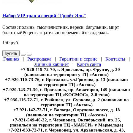
Набор VIP трав и специй "Грюйт Эль"
Состав: полынь, тысячелистник, вереск, багульник, мирт
болотныйРецепт: тщательно перемешайте содержи..
150 руб.
Купить
Главная
|
Распродажа
|
Гарантии и сервис
|
Контакты
|
Личный кабинет
|
Карта сайта
+7-920-119-72-70, г. Ярославль, пр. Фрунзе, д. 30
(павильон на территории у ТЦ «Аксон»)
+7-920-110-73-76, г. Ярославль, ул.Громова, д. 13 (павильон
на территории ТЦ «Аксон»)
+7-920-143-71-30, г. Ярославль, пр. Авиаторов, 149 (павильон
на территории ТЦ «КОСМОС», 2-й этаж)
+7 930-116-72-71, г. Рыбинск, ул. Суркова, д. 2 (павильон на
территории ТЦ «Аксон»)
+7 921-142-72-71, г. Вологда, Окружное шоссе, д. 18
(павильон на территории ТЦ «Аксон»)
+7-921-549-46-22, г. Череповец, Октябрьский, пр. 25,
(павильон на территории ТЦ «МАКСИ» у Мармелада)
+7-921-833-72-71, г. Череповец, ул. Архангельская, д. 43,