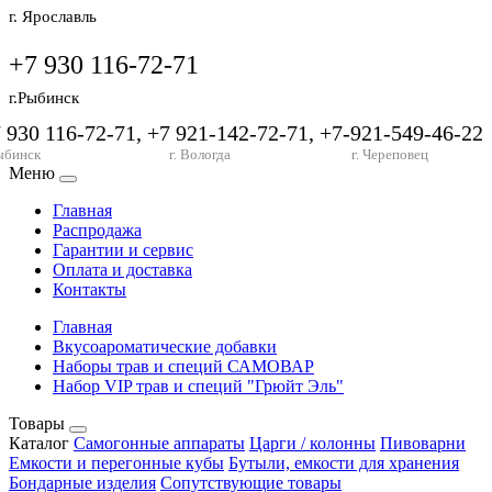
г. Ярославль
+7 930 116-72-71
г.Рыбинск
7 930 116-72-71, +7 921-142-72-71, +7-921-549-46-22
ыбинск
г. Вологда
г. Череповец
Меню
Главная
Распродажа
Гарантии и сервис
Оплата и доставка
Контакты
Главная
Вкусоароматические добавки
Наборы трав и специй САМОВАР
Набор VIP трав и специй "Грюйт Эль"
Товары
Каталог
Самогонные аппараты
Царги / колонны
Пивоварни
Емкости и перегонные кубы
Бутыли, емкости для хранения
Бондарные изделия
Сопутствующие товары