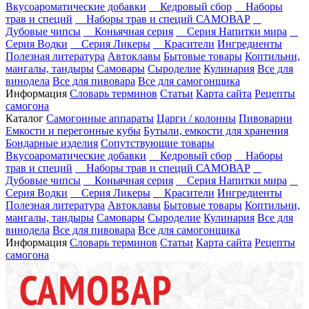
Вкусоароматические добавки
Кедровый сбор
Наборы
трав и специй
Наборы трав и специй САМОВАР
Дубовые чипсы
Коньячная серия
Серия Напитки мира
Серия Водки
Серия Ликеры
Красители
Ингредиенты
Полезная литература
Автоклавы
Бытовые товары
Коптильни,
мангалы, тандыры
Самовары
Сыроделие
Кулинария
Все для
винодела
Все для пивовара
Все для самогонщика
Информация
Словарь терминов
Статьи
Карта сайта
Рецепты
самогона
Каталог
Самогонные аппараты
Царги / колонны
Пивоварни
Емкости и перегонные кубы
Бутыли, емкости для хранения
Бондарные изделия
Сопутствующие товары
Вкусоароматические добавки
Кедровый сбор
Наборы
трав и специй
Наборы трав и специй САМОВАР
Дубовые чипсы
Коньячная серия
Серия Напитки мира
Серия Водки
Серия Ликеры
Красители
Ингредиенты
Полезная литература
Автоклавы
Бытовые товары
Коптильни,
мангалы, тандыры
Самовары
Сыроделие
Кулинария
Все для
винодела
Все для пивовара
Все для самогонщика
Информация
Словарь терминов
Статьи
Карта сайта
Рецепты
самогона