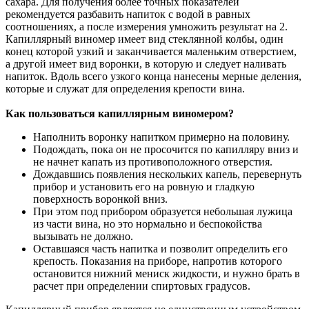
сахара. Для получения более точных показателей
рекомендуется разбавить напиток с водой в равных
соотношениях, а после измерения умножить результат на 2.
Капиллярный виномер имеет вид стеклянной колбы, один
конец которой узкий и заканчивается маленьким отверстием,
а другой имеет вид воронки, в которую и следует наливать
напиток. Вдоль всего узкого конца нанесены мерные деления,
которые и служат для определения крепости вина.
Как пользоваться капиллярным виномером?
Наполнить воронку напитком примерно на половину.
Подождать, пока он не просочится по капилляру вниз и
не начнет капать из противоположного отверстия.
Дождавшись появления нескольких капель, перевернуть
прибор и установить его на ровную и гладкую
поверхность воронкой вниз.
При этом под прибором образуется небольшая лужица
из части вина, но это нормально и беспокойства
вызывать не должно.
Оставшаяся часть напитка и позволит определить его
крепость. Показания на приборе, напротив которого
остановится нижний мениск жидкости, и нужно брать в
расчет при определении спиртовых градусов.