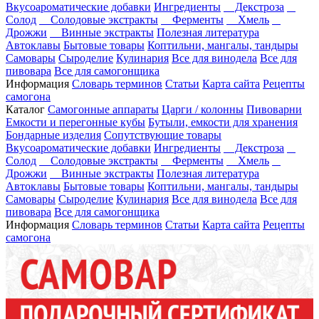
Вкусоароматические добавки
Ингредиенты
Декстроза
Солод
Солодовые экстракты
Ферменты
Хмель
Дрожжи
Винные экстракты
Полезная литература
Автоклавы
Бытовые товары
Коптильни, мангалы, тандыры
Самовары
Сыроделие
Кулинария
Все для винодела
Все для
пивовара
Все для самогонщика
Информация
Словарь терминов
Статьи
Карта сайта
Рецепты
самогона
Каталог
Самогонные аппараты
Царги / колонны
Пивоварни
Емкости и перегонные кубы
Бутыли, емкости для хранения
Бондарные изделия
Сопутствующие товары
Вкусоароматические добавки
Ингредиенты
Декстроза
Солод
Солодовые экстракты
Ферменты
Хмель
Дрожжи
Винные экстракты
Полезная литература
Автоклавы
Бытовые товары
Коптильни, мангалы, тандыры
Самовары
Сыроделие
Кулинария
Все для винодела
Все для
пивовара
Все для самогонщика
Информация
Словарь терминов
Статьи
Карта сайта
Рецепты
самогона