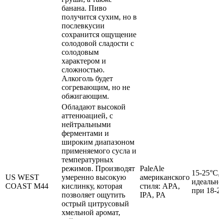
банана. Пиво
получится сухим, но в
послевкусии
сохранится ощущение
солодовой сладости с
солодовым
характером и
сложностью.
Алкоголь будет
согревающим, но не
обжигающим.
Обладают высокой
аттенюацией, с
нейтральными
ферментами и
широким диапазоном
применяемого сусла и
температурных
режимов. Производят
PaleAle
15-25°C
US WEST
умеренно высокую
американского
идеальн
COAST M44
кислинку, которая
стиля: APA,
при 18-
позволяет ощутить
IPA, PA
острый цитрусовый
хмельной аромат,