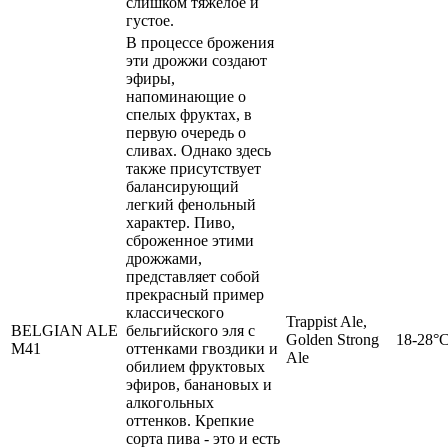
слишком тяжелое и
густое.
В процессе брожения
эти дрожжи создают
эфиры,
напоминающие о
спелых фруктах, в
первую очередь о
сливах. Однако здесь
также присутствует
балансирующий
легкий фенольный
характер. Пиво,
сброженное этими
дрожжами,
представляет собой
прекрасный пример
классического
Trappist Ale,
BELGIAN ALE
бельгийского эля с
Golden Strong
18-28°
M41
оттенками гвоздики и
Ale
обилием фруктовых
эфиров, банановых и
алкогольных
оттенков. Крепкие
сорта пива - это и есть