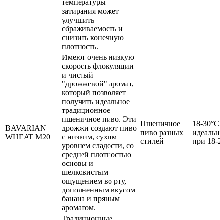
температуры
затирания может
улучшить
сбраживаемость и
снизить конечную
плотность.
Имеют очень низкую
скорость флокуляции
и чистый
"дрожжевой" аромат,
который позволяет
получить идеальное
традиционное
пшеничное пиво. Эти
Пшеничное
18-30°C
BAVARIAN
дрожжи создают пиво
пиво разных
идеальн
WHEAT M20
с низким, сухим
стилей
при 18-
уровнем сладости, со
средней плотностью
основы и
шелковистым
ощущением во рту,
дополненным вкусом
банана и пряным
ароматом.
Традиционные