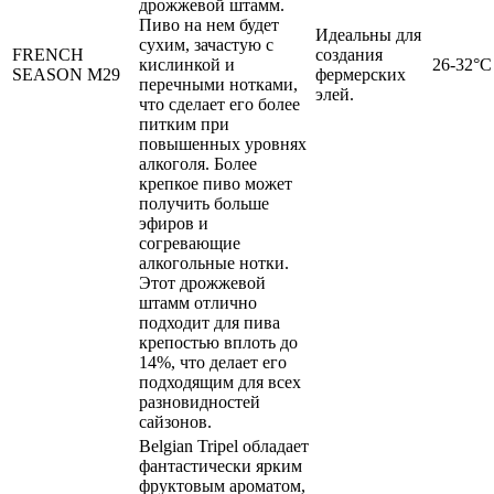
дрожжевой штамм.
Пиво на нем будет
Идеальны для
сухим, зачастую с
FRENCH
создания
кислинкой и
26-32°C
SEASON M29
фермерских
перечными нотками,
элей.
что сделает его более
питким при
повышенных уровнях
алкоголя. Более
крепкое пиво может
получить больше
эфиров и
согревающие
алкогольные нотки.
Этот дрожжевой
штамм отлично
подходит для пива
крепостью вплоть до
14%, что делает его
подходящим для всех
разновидностей
сайзонов.
Belgian Tripel обладает
фантастически ярким
фруктовым ароматом,