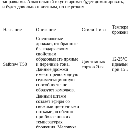
заправками. Алкогольный вкус и аромат будет доминировать,
и будет довольно приятным, но не резким.
Темпера
Название
Описание
Стили Пива
брожен
Специальные
дрожжи, отобранные
благодаря своим
свойствам
образовывать пряные
12-25°C
Для темных
Safbrew Т58
и перечные тона.
идеальн
сортов Эля
Данные дрожжи
при 15-
имеют превосходную
седиментационную
способность: не
образуют комочков.
Данный штамм
создает эфиры со
свежими цветочными
нотками, особенно
при более низких
температурах
брожения. Медовуха