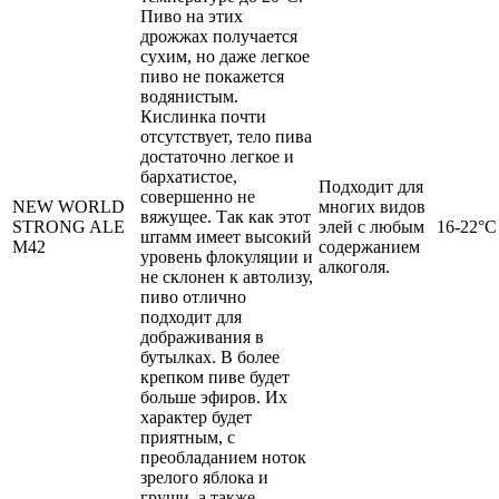
Пиво на этих
дрожжах получается
сухим, но даже легкое
пиво не покажется
водянистым.
Кислинка почти
отсутствует, тело пива
достаточно легкое и
бархатистое,
Подходит для
совершенно не
NEW WORLD
многих видов
вяжущее. Так как этот
STRONG ALE
элей с любым
16-22°C
штамм имеет высокий
M42
содержанием
уровень флокуляции и
алкоголя.
не склонен к автолизу,
пиво отлично
подходит для
дображивания в
бутылках. В более
крепком пиве будет
больше эфиров. Их
характер будет
приятным, с
преобладанием ноток
зрелого яблока и
груши, а также