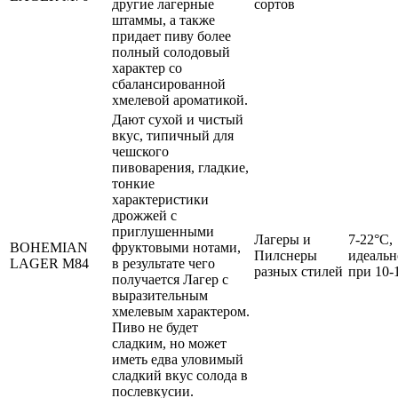
другие лагерные
сортов
штаммы, а также
придает пиву более
полный солодовый
характер со
сбалансированной
хмелевой ароматикой.
Дают сухой и чистый
вкус, типичный для
чешского
пивоварения, гладкие,
тонкие
характеристики
дрожжей с
приглушенными
Лагеры и
7-22°C,
BOHEMIAN
фруктовыми нотами,
Пилснеры
идеальн
LAGER M84
в результате чего
разных стилей
при 10-
получается Лагер с
выразительным
хмелевым характером.
Пиво не будет
сладким, но может
иметь едва уловимый
сладкий вкус солода в
послевкусии.