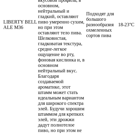
вкусовой профиль, в
основном,
нейтральный и
Подходят для
гладкий, оставляют
большого
LIBERTY BELL
пиво умеренно сухим,
разнообразия
18-23°C
ALE M36
но при этом
охмеленных
оставляют тело пива.
сортов пива
Шелковистая,
гладковатая текстура,
средне-легкое
ощущение во рту,
фоновая кислинка и, в
основном
нейтральный вкус.
Благодаря
создаваемой
ароматике, этот
штамм может стать
идеальным вариантом
для широкого спектра
элей. Будучи хорошим
штаммом для крепких
элей, эти дрожжи
дадут полнотелое
пиво, но при этом не