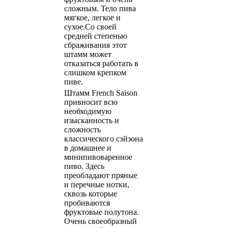
сложным. Тело пива
мягкое, легкое и
сухое.Со своей
средней степенью
сбраживания этот
штамм может
отказаться работать в
слишком крепком
пиве.
Штамм French Saison
привносит всю
необходимую
изысканность и
сложность
классического сэйзона
в домашнее и
минипивоваренное
пиво. Здесь
преобладают пряные
и перечные нотки,
сквозь которые
пробиваются
фруктовые полутона.
Очень своеобразный