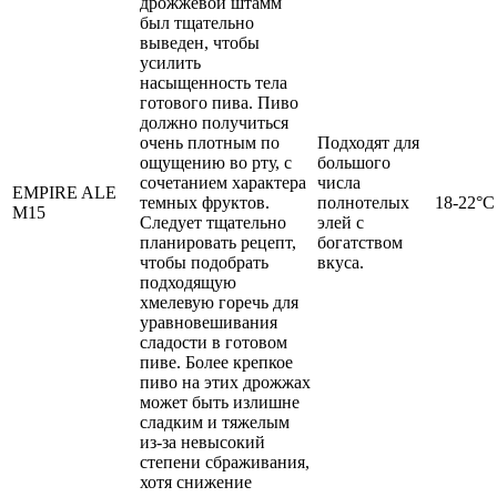
дрожжевой штамм
был тщательно
выведен, чтобы
усилить
насыщенность тела
готового пива. Пиво
должно получиться
очень плотным по
Подходят для
ощущению во рту, с
большого
сочетанием характера
числа
EMPIRE ALE
темных фруктов.
полнотелых
18-22°C
M15
Следует тщательно
элей с
планировать рецепт,
богатством
чтобы подобрать
вкуса.
подходящую
хмелевую горечь для
уравновешивания
сладости в готовом
пиве. Более крепкое
пиво на этих дрожжах
может быть излишне
сладким и тяжелым
из-за невысокий
степени сбраживания,
хотя снижение