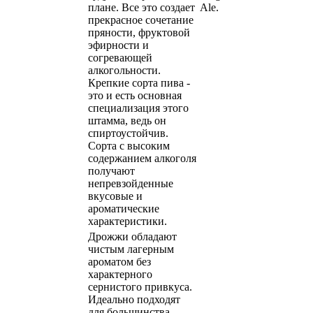
плане. Все это создает
Ale.
прекрасное сочетание
пряности, фруктовой
эфирности и
согревающей
алкогольности.
Крепкие сорта пива -
это и есть основная
специализация этого
штамма, ведь он
спиртоустойчив.
Сорта с высоким
содержанием алкоголя
получают
непревзойденные
вкусовые и
ароматические
характеристики.
Дрожжи обладают
чистым лагерным
ароматом без
характерного
сернистого привкуса.
Идеально подходят
для большинства