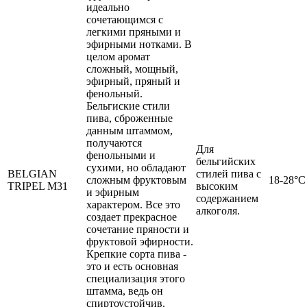
идеально
сочетающимся с
легкими пряными и
эфирными нотками. В
целом аромат
сложный, мощный,
эфирный, пряный и
фенольный.
Бельгиские стили
пива, сброженные
данным штаммом,
получаются
Для
фенольными и
бельгийских
сухими, но обладают
BELGIAN
стилей пива с
сложным фруктовым
18-28°C
TRIPEL M31
высоким
и эфирным
содержанием
характером. Все это
алкоголя.
создает прекрасное
сочетание пряности и
фруктовой эфирности.
Крепкие сорта пива -
это и есть основная
специализация этого
штамма, ведь он
спиртоустойчив.