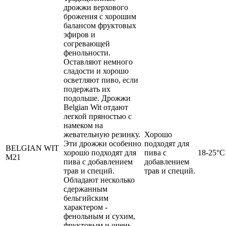
дрожжи верхового
брожения с хорошим
балансом фруктовых
эфиров и
согревающей
фенольности.
Оставляют немного
сладости и хорошо
осветляют пиво, если
подержать их
подольше. Дрожжи
Belgian Wit отдают
легкой пряностью с
намеком на
жевательную резинку.
Хорошо
Эти дрожжи особенно
подходят для
BELGIAN WIT
хорошо подходят для
пива с
18-25°C
M21
пива с добавлением
добавлением
трав и специй.
трав и специй.
Обладают несколько
сдержанным
бельгийским
характером -
фенольным и сухим,
фруктовым и очень