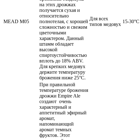
на этих дрожжах
получается сухая и
относительно
Для всех
MEAD M05
полнотелая, с хорошей
15-30°C
типов медовух
сложностью и свежим
цветочными
характером. Данный
штамм обладает
высокой
спиртоустойчивостью
вплоть до 18% ABV.
Для крепких медовух
держите температуру
брожения ниже 25°C.
При правильной
температуре брожения
дрожжи Empire Ale
создают очень
характерный и
аппетитный эфирный
аромат,
напоминающий
аромат темных
фруктов. Этот