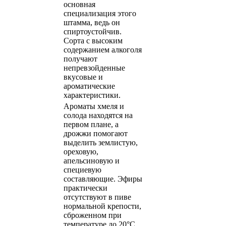
основная
специализация этого
штамма, ведь он
спиртоустойчив.
Сорта с высоким
содержанием алкоголя
получают
непревзойденные
вкусовые и
ароматические
характеристики.
Ароматы хмеля и
солода находятся на
первом плане, а
дрожжи помогают
выделить землистую,
ореховую,
апельсиновую и
специевую
составляющие. Эфиры
практически
отсутствуют в пиве
нормальной крепости,
сброженном при
температуре до 20°C.