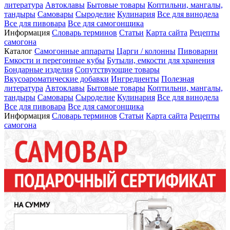
литература
Автоклавы
Бытовые товары
Коптильни, мангалы,
тандыры
Самовары
Сыроделие
Кулинария
Все для винодела
Все для пивовара
Все для самогонщика
Информация
Словарь терминов
Статьи
Карта сайта
Рецепты
самогона
Каталог
Самогонные аппараты
Царги / колонны
Пивоварни
Емкости и перегонные кубы
Бутыли, емкости для хранения
Бондарные изделия
Сопутствующие товары
Вкусоароматические добавки
Ингредиенты
Полезная
литература
Автоклавы
Бытовые товары
Коптильни, мангалы,
тандыры
Самовары
Сыроделие
Кулинария
Все для винодела
Все для пивовара
Все для самогонщика
Информация
Словарь терминов
Статьи
Карта сайта
Рецепты
самогона