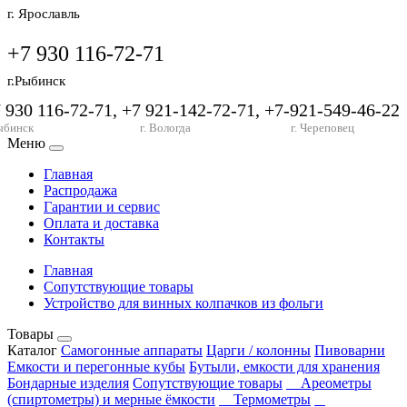
г. Ярославль
+7 930 116-72-71
г.Рыбинск
7 930 116-72-71, +7 921-142-72-71, +7-921-549-46-22
ыбинск
г. Вологда
г. Череповец
Меню
Главная
Распродажа
Гарантии и сервис
Оплата и доставка
Контакты
Главная
Сопутствующие товары
Устройство для винных колпачков из фольги
Товары
Каталог
Самогонные аппараты
Царги / колонны
Пивоварни
Емкости и перегонные кубы
Бутыли, емкости для хранения
Бондарные изделия
Сопутствующие товары
Ареометры
(спиртометры) и мерные ёмкости
Термометры