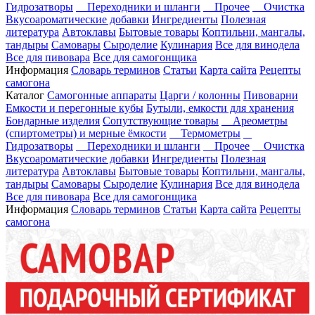
Гидрозатворы
Переходники и шланги
Прочее
Очистка
Вкусоароматические добавки
Ингредиенты
Полезная
литература
Автоклавы
Бытовые товары
Коптильни, мангалы,
тандыры
Самовары
Сыроделие
Кулинария
Все для винодела
Все для пивовара
Все для самогонщика
Информация
Словарь терминов
Статьи
Карта сайта
Рецепты
самогона
Каталог
Самогонные аппараты
Царги / колонны
Пивоварни
Емкости и перегонные кубы
Бутыли, емкости для хранения
Бондарные изделия
Сопутствующие товары
Ареометры
(спиртометры) и мерные ёмкости
Термометры
Гидрозатворы
Переходники и шланги
Прочее
Очистка
Вкусоароматические добавки
Ингредиенты
Полезная
литература
Автоклавы
Бытовые товары
Коптильни, мангалы,
тандыры
Самовары
Сыроделие
Кулинария
Все для винодела
Все для пивовара
Все для самогонщика
Информация
Словарь терминов
Статьи
Карта сайта
Рецепты
самогона