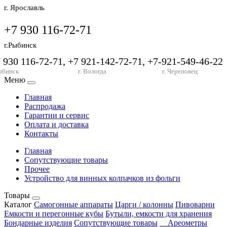
г. Ярославль
+7 930 116-72-71
г.Рыбинск
7 930 116-72-71, +7 921-142-72-71, +7-921-549-46-22
ыбинск
г. Вологда
г. Череповец
Меню
Главная
Распродажа
Гарантии и сервис
Оплата и доставка
Контакты
Главная
Сопутствующие товары
Прочее
Устройство для винных колпачков из фольги
Товары
Каталог
Самогонные аппараты
Царги / колонны
Пивоварни
Емкости и перегонные кубы
Бутыли, емкости для хранения
Бондарные изделия
Сопутствующие товары
Ареометры