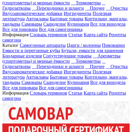
(спиртометры) и мерные ёмкости
Термометры
Гидрозатворы
Переходники и шланги
Прочее
Очистка
Вкусоароматические добавки
Ингредиенты
Полезная
литература
Автоклавы
Бытовые товары
Коптильни, мангалы,
тандыры
Самовары
Сыроделие
Кулинария
Все для винодела
Все для пивовара
Все для самогонщика
Информация
Словарь терминов
Статьи
Карта сайта
Рецепты
самогона
Каталог
Самогонные аппараты
Царги / колонны
Пивоварни
Емкости и перегонные кубы
Бутыли, емкости для хранения
Бондарные изделия
Сопутствующие товары
Ареометры
(спиртометры) и мерные ёмкости
Термометры
Гидрозатворы
Переходники и шланги
Прочее
Очистка
Вкусоароматические добавки
Ингредиенты
Полезная
литература
Автоклавы
Бытовые товары
Коптильни, мангалы,
тандыры
Самовары
Сыроделие
Кулинария
Все для винодела
Все для пивовара
Все для самогонщика
Информация
Словарь терминов
Статьи
Карта сайта
Рецепты
самогона