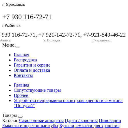
г. Ярославль
+7 930 116-72-71
г.Рыбинск
7 930 116-72-71, +7 921-142-72-71, +7-921-549-46-22
ыбинск
г. Вологда
г. Череповец
Меню
Главная
Распродажа
Гарантии и сервис
Оплата и доставка
Контакты
Главная
Сопутствующие товары
Прочее
Устройство непрерывного контроля крепости самогона
"Попугай"
Товары
Каталог
Самогонные аппараты
Царги / колонны
Пивоварни
Емкости и перегонные кубы
Бутыли, емкости для хранения