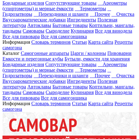
Бондарные изделия
Сопутствующие товары
Ареометры
(спиртометры) и мерные ёмкости
Термометры
Гидрозатворы
Переходники и шланги
Прочее
Очистка
Вкусоароматические добавки
Ингредиенты
Полезная
литература
Автоклавы
Бытовые товары
Коптильни, мангалы,
тандыры
Самовары
Сыроделие
Кулинария
Все для винодела
Все для пивовара
Все для самогонщика
Информация
Словарь терминов
Статьи
Карта сайта
Рецепты
самогона
Каталог
Самогонные аппараты
Царги / колонны
Пивоварни
Емкости и перегонные кубы
Бутыли, емкости для хранения
Бондарные изделия
Сопутствующие товары
Ареометры
(спиртометры) и мерные ёмкости
Термометры
Гидрозатворы
Переходники и шланги
Прочее
Очистка
Вкусоароматические добавки
Ингредиенты
Полезная
литература
Автоклавы
Бытовые товары
Коптильни, мангалы,
тандыры
Самовары
Сыроделие
Кулинария
Все для винодела
Все для пивовара
Все для самогонщика
Информация
Словарь терминов
Статьи
Карта сайта
Рецепты
самогона