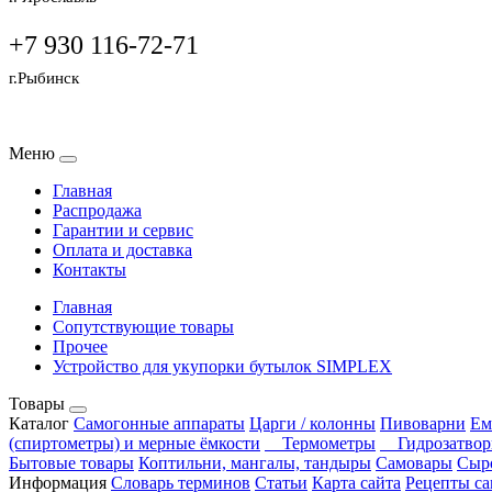
+7 930 116-72-71
г.Рыбинск
Меню
Главная
Распродажа
Гарантии и сервис
Оплата и доставка
Контакты
Главная
Сопутствующие товары
Прочее
Устройство для укупорки бутылок SIMPLEX
Товары
Каталог
Самогонные аппараты
Царги / колонны
Пивоварни
Ем
(спиртометры) и мерные ёмкости
Термометры
Гидрозатво
Бытовые товары
Коптильни, мангалы, тандыры
Самовары
Сыр
Информация
Словарь терминов
Статьи
Карта сайта
Рецепты са