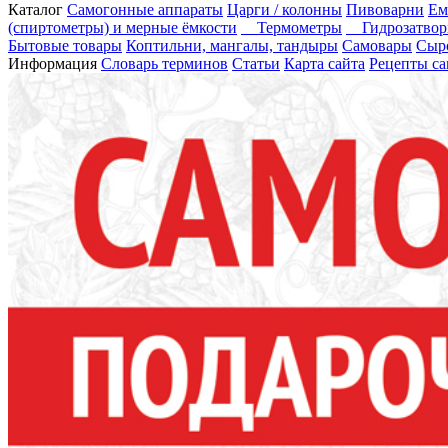
Каталог
Самогонные аппараты
Царги / колонны
Пивоварни
Ем
(спиртометры) и мерные ёмкости
Термометры
Гидрозатво
Бытовые товары
Коптильни, мангалы, тандыры
Самовары
Сыр
Информация
Словарь терминов
Статьи
Карта сайта
Рецепты са