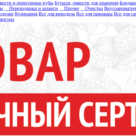
кости и перегонные кубы
Бутыли, емкости для хранения
Бондар
ры
Переходники и шланги
Прочее
Очистка
Вкусоароматич
оделие
Кулинария
Все для винодела
Все для пивовара
Все для с
могона