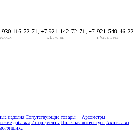
7 930 116-72-71, +7 921-142-72-71, +7-921-549-46-22
ыбинск
г. Вологда
г. Череповец
ные изделия
Сопутствующие товары
Ареометры
еские добавки
Ингредиенты
Полезная литература
Автоклавы
амогонщика