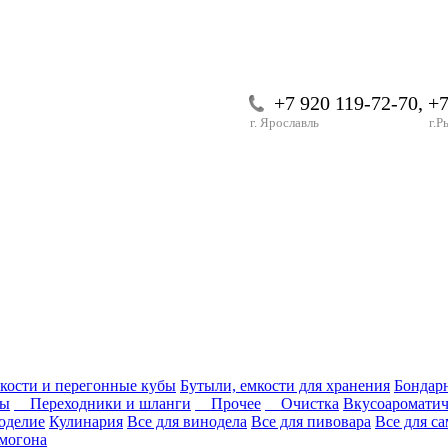
+7 920 119-72-70, +
г. Ярославль
г.Р
кости и перегонные кубы
Бутыли, емкости для хранения
Бондар
ры
Переходники и шланги
Прочее
Очистка
Вкусоароматич
оделие
Кулинария
Все для винодела
Все для пивовара
Все для с
могона