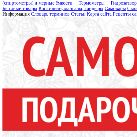
(спиртометры) и мерные ёмкости
Термометры
Гидрозатво
Бытовые товары
Коптильни, мангалы, тандыры
Самовары
Сыр
Информация
Словарь терминов
Статьи
Карта сайта
Рецепты са