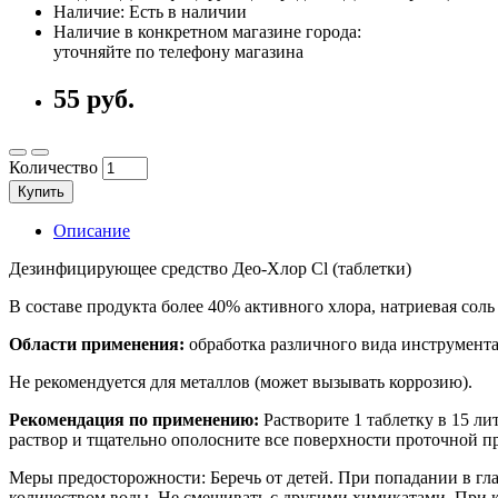
Наличие: Есть в наличии
Наличие в конкретном магазине города:
уточняйте по телефону магазина
55 руб.
Количество
Купить
Описание
Дезинфицирующее средство Део-Хлор Cl (таблетки)
В составе продукта более 40% активного хлора, натриевая сол
Области применения:
обработка различного вида инструмента
Не рекомендуется для металлов (может вызывать коррозию).
Рекомендация по применению:
Растворите 1 таблетку в 15 л
раствор и тщательно ополосните все поверхности проточной п
Меры предосторожности: Беречь от детей. При попадании в гл
количеством воды. Не смешивать с другими химикатами. При к