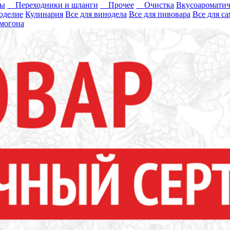
ры
Переходники и шланги
Прочее
Очистка
Вкусоароматич
оделие
Кулинария
Все для винодела
Все для пивовара
Все для с
могона