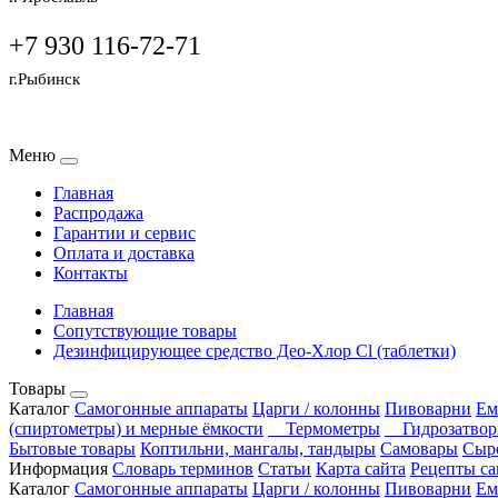
+7 930 116-72-71
г.Рыбинск
Меню
Главная
Распродажа
Гарантии и сервис
Оплата и доставка
Контакты
Главная
Сопутствующие товары
Дезинфицирующее средство Део-Хлор Cl (таблетки)
Товары
Каталог
Самогонные аппараты
Царги / колонны
Пивоварни
Ем
(спиртометры) и мерные ёмкости
Термометры
Гидрозатво
Бытовые товары
Коптильни, мангалы, тандыры
Самовары
Сыр
Информация
Словарь терминов
Статьи
Карта сайта
Рецепты са
Каталог
Самогонные аппараты
Царги / колонны
Пивоварни
Ем