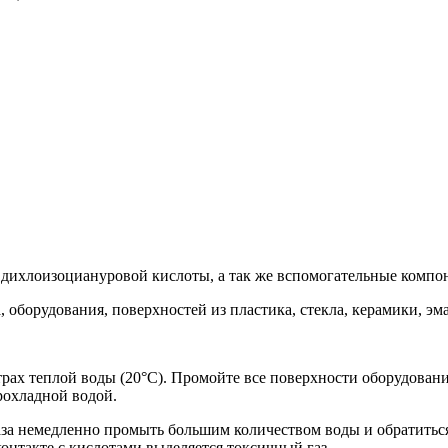
ь дихлоизоциануровой кислоты, а так же вспомогательные компо
, оборудования, поверхностей из пластика, стекла, керамики, э
итрах теплой воды (20°С). Промойте все поверхности оборудовани
рохладной водой.
аза немедленно промыть большим количеством воды и обратитьс
онтакте с кислотами выделяется токсичный газ.