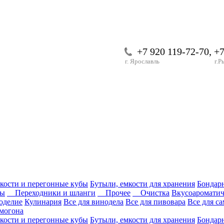
+7 920 119-72-70, +
г. Ярославль
г.Р
кости и перегонные кубы
Бутыли, емкости для хранения
Бондар
ры
Переходники и шланги
Прочее
Очистка
Вкусоароматич
оделие
Кулинария
Все для винодела
Все для пивовара
Все для с
могона
кости и перегонные кубы
Бутыли, емкости для хранения
Бондар