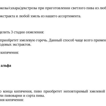
юкозы/сахара/декстрозы при приготовлении светлого пива из люб
экстракта и любой хмель из нашего ассортимента.
елить 3 стадии охмеления:
риобретет хмелевую горечь. Данный способ чаще всего применяе
одовых экстрактов.
 кипячения:
альфа
о конца кипячения, пиво приобретет неповторимый хмелевой
ли пивоварни и сорта пива.
ния кипячения: