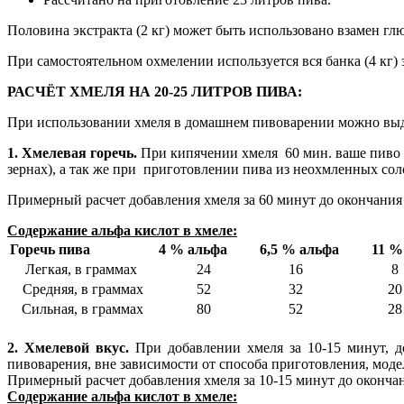
Половина экстракта (2 кг) может быть использовано взамен гл
При самостоятельном охмелении используется вся банка (4 кг) 
РАСЧЁТ ХМЕЛЯ НА 20-25 ЛИТРОВ ПИВА:
При использовании хмеля в домашнем пивоварении можно выд
1. Хмелевая горечь.
При кипячении хмеля 60 мин. ваше пиво п
зернах), а так же при приготовлении пива из неохмленных сол
Примерный расчет добавления хмеля за 60 минут до окончания
Содержание альфа кислот в хмеле
:
Горечь пива
4 % альфа
6,5 % альфа
11 % 
Легкая, в граммах
24
16
8
Средняя, в граммах
52
32
20
Сильная, в граммах
80
52
28
2. Хмелевой вкус.
При добавлении хмеля за 10-15 минут, д
пивоварения, вне зависимости от способа приготовления, моде
Примерный расчет добавления хмеля за 10-15 минут до оконча
Содержание альфа кислот в хмеле
: