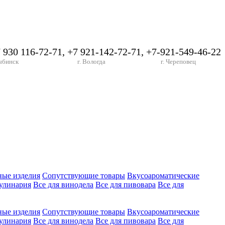
7 930 116-72-71, +7 921-142-72-71, +7-921-549-46-22
ыбинск
г. Вологда
г. Череповец
ные изделия
Сопутствующие товары
Вкусоароматические
улинария
Все для винодела
Все для пивовара
Все для
ные изделия
Сопутствующие товары
Вкусоароматические
улинария
Все для винодела
Все для пивовара
Все для