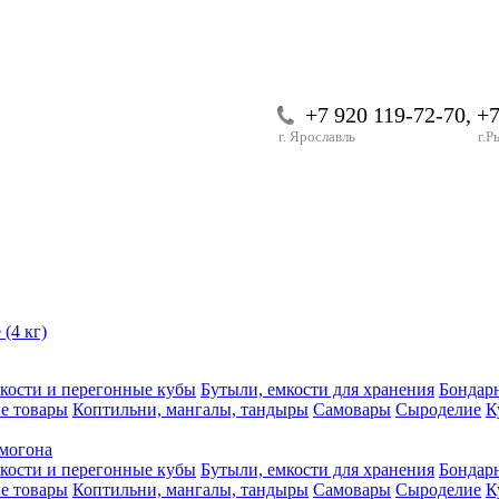
+7 920 119-72-70, +
г. Ярославль
г.Р
(4 кг)
кости и перегонные кубы
Бутыли, емкости для хранения
Бондар
е товары
Коптильни, мангалы, тандыры
Самовары
Сыроделие
К
могона
кости и перегонные кубы
Бутыли, емкости для хранения
Бондар
е товары
Коптильни, мангалы, тандыры
Самовары
Сыроделие
К