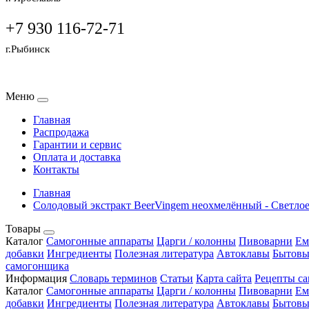
+7 930 116-72-71
г.Рыбинск
Меню
Главная
Распродажа
Гарантии и сервис
Оплата и доставка
Контакты
Главная
Солодовый экстракт BeerVingem неохмелённый - Светлое 
Товары
Каталог
Самогонные аппараты
Царги / колонны
Пивоварни
Ем
добавки
Ингредиенты
Полезная литература
Автоклавы
Бытовы
самогонщика
Информация
Словарь терминов
Статьи
Карта сайта
Рецепты са
Каталог
Самогонные аппараты
Царги / колонны
Пивоварни
Ем
добавки
Ингредиенты
Полезная литература
Автоклавы
Бытовы