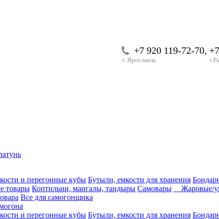
+7 920 119-72-70, +
г. Ярославль
г.Р
латунь
кости и перегонные кубы
Бутыли, емкости для хранения
Бондар
е товары
Коптильни, мангалы, тандыры
Самовары
Жаровые/уг
вовара
Все для самогонщика
могона
кости и перегонные кубы
Бутыли, емкости для хранения
Бондар