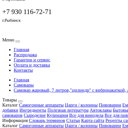
+7 930 116-72-71
г.Рыбинск
Меню
Главная
Распродажа
Гарантии и сервис
Оплата и доставка
Контакты
Главная
Самовары
Самовар жаровый, 7 литров,"цилиндр" с вибронакаткой, 
Товары
Каталог
Самогонные аппараты
Царги / колонны
Пивоварни
Ем
добавки
Ингредиенты
Полезная литература
Автоклавы
Бытовы
самоваров
Сыроделие
Кулинария
Все для винодела
Все для пи
Информация
Словарь терминов
Статьи
Карта сайта
Рецепты са
Каталог
Самогонные аппараты
Царги / колонны
Пивоварни
Ем