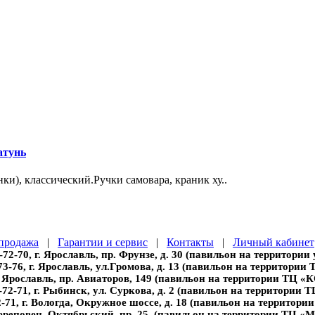
атунь
и), классический.Ручки самовара, краник ху..
продажа
|
Гарантии и сервис
|
Контакты
|
Личный кабинет
-72-70, г. Ярославль, пр. Фрунзе, д. 30 (павильон на территории
73-76, г. Ярославль, ул.Громова, д. 13 (павильон на территории
г. Ярославль, пр. Авиаторов, 149 (павильон на территории ТЦ 
-72-71, г. Рыбинск, ул. Суркова, д. 2 (павильон на территории 
2-71, г. Вологда, Окружное шоссе, д. 18 (павильон на территори
 Череповец, Октябрьский, пр. 25, (павильон на территории ТЦ