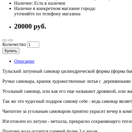
Наличие: Есть в наличии
Наличие в конкретном магазине города:
уточняйте по телефону магазина
20000 руб.
Количество
Купить
Описание
Тульский латунный самовар цилиндрической формы (форма бан
Ручки самовара, краник художественные литья с деревянными
Угольный самовар, или как его еще называют дровяной, или ж
Так же это чудесный подарок самому себе - ведь самовар являе
Чаепитие за угольным самоваром приятно украсит вечер в ком
Изготовлен из латуни - металла, прекрасно сохраняющего тепл
Поэтому вода остается горячей более 2-х часов.