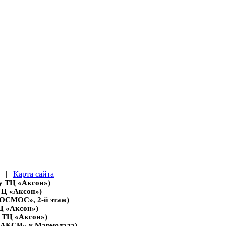
|
Карта сайта
 у ТЦ «Аксон»)
 ТЦ «Аксон»)
«КОСМОС», 2-й этаж)
ТЦ «Аксон»)
и ТЦ «Аксон»)
 «МАКСИ» у Мармелада)