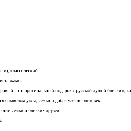
ки), классический.
 вставками.
аровый - это оригинальный подарок с русской душой близким, к
тся символом уюта, семьи и добра уже не один век.
пании семьи и близких друзей.
о.