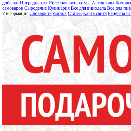
добавки
Ингредиенты
Полезная литература
Автоклавы
Бытовы
самоваров
Сыроделие
Кулинария
Все для винодела
Все для пи
Информация
Словарь терминов
Статьи
Карта сайта
Рецепты са