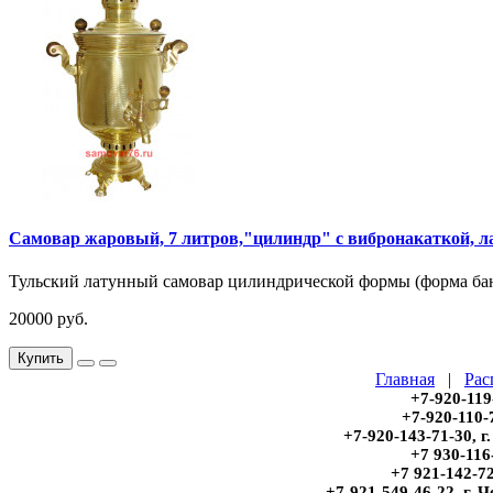
Самовар жаровый, 7 литров,"цилиндр" с вибронакаткой, л
Тульский латунный самовар цилиндрической формы (форма банк
20000 руб.
Купить
Главная
|
Рас
+7-920-119
+7-920-110-
+7-920-143-71-30, 
+7 930-116
+7 921-142-7
+7-921-549-46-22, г.