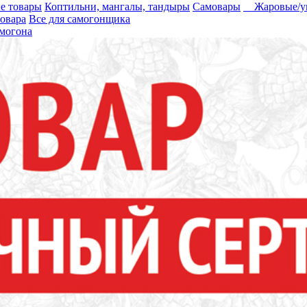
е товары
Коптильни, мангалы, тандыры
Самовары
Жаровые/уг
вовара
Все для самогонщика
могона