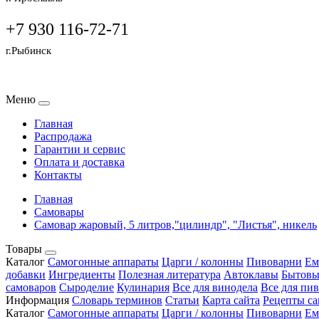
+7 930 116-72-71
г.Рыбинск
Меню
Главная
Распродажа
Гарантии и сервис
Оплата и доставка
Контакты
Главная
Самовары
Самовар жаровый, 5 литров,"цилиндр", "Листья", никель
Товары
Каталог
Самогонные аппараты
Царги / колонны
Пивоварни
Ем
добавки
Ингредиенты
Полезная литература
Автоклавы
Бытовы
самоваров
Сыроделие
Кулинария
Все для винодела
Все для пи
Информация
Словарь терминов
Статьи
Карта сайта
Рецепты са
Каталог
Самогонные аппараты
Царги / колонны
Пивоварни
Ем