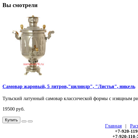
Вы смотрели
Самовар жаровый, 5 литров,"цилиндр", "Листья", никель
Тульский латунный самовар классической формы с изящным ри
19500 руб.
Купить
Главная
|
Рас
+7-920-119
+7-920-110-