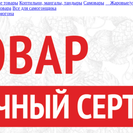
е товары
Коптильни, мангалы, тандыры
Самовары
Жаровые/уг
вовара
Все для самогонщика
могона