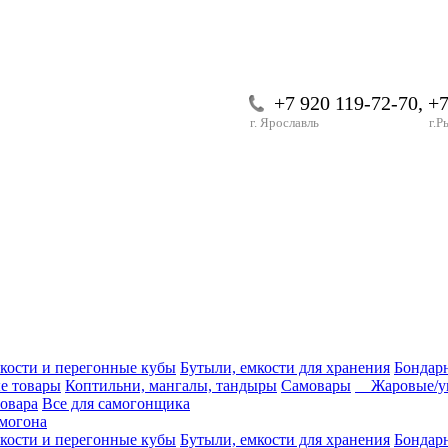
+7 920 119-72-70, +
г. Ярославль
г.Р
кости и перегонные кубы
Бутыли, емкости для хранения
Бондар
е товары
Коптильни, мангалы, тандыры
Самовары
Жаровые/уг
вовара
Все для самогонщика
могона
кости и перегонные кубы
Бутыли, емкости для хранения
Бондар