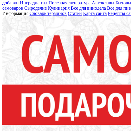
добавки
Ингредиенты
Полезная литература
Автоклавы
Бытовы
самоваров
Сыроделие
Кулинария
Все для винодела
Все для пи
Информация
Словарь терминов
Статьи
Карта сайта
Рецепты са