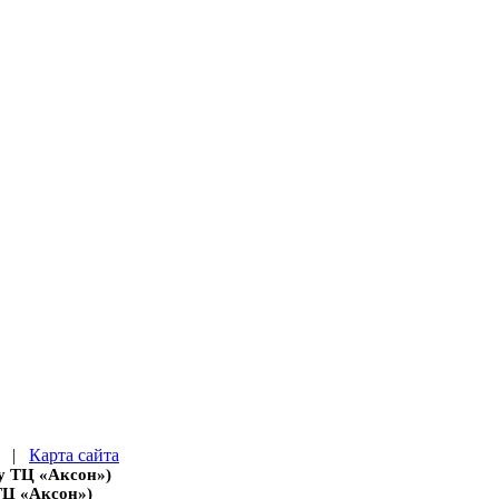
|
Карта сайта
 у ТЦ «Аксон»)
 ТЦ «Аксон»)