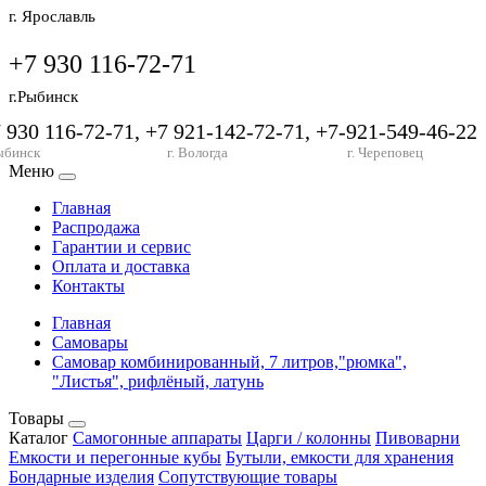
г. Ярославль
+7 930 116-72-71
г.Рыбинск
7 930 116-72-71, +7 921-142-72-71, +7-921-549-46-22
ыбинск
г. Вологда
г. Череповец
Меню
Главная
Распродажа
Гарантии и сервис
Оплата и доставка
Контакты
Главная
Самовары
Самовар комбинированный, 7 литров,"рюмка",
"Листья", рифлёный, латунь
Товары
Каталог
Самогонные аппараты
Царги / колонны
Пивоварни
Емкости и перегонные кубы
Бутыли, емкости для хранения
Бондарные изделия
Сопутствующие товары