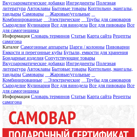
Вкусоароматические добавки
Ингредиенты
Полезная
литература
Автоклавы
Бытовые товары
Коптильни, мангалы,
тандыры
Самовары
Жаровые/угольные
Комбинированные
Электрические
Трубы для самоваров
Сыроделие
Кулинария
Все для винодела
Все для пивовара
Все
для самогонщика
Информация
Словарь терминов
Статьи
Карта сайта
Рецепты
самогона
Каталог
Самогонные аппараты
Царги / колонны
Пивоварни
Емкости и перегонные кубы
Бутыли, емкости для хранения
Бондарные изделия
Сопутствующие товары
Вкусоароматические добавки
Ингредиенты
Полезная
литература
Автоклавы
Бытовые товары
Коптильни, мангалы,
тандыры
Самовары
Жаровые/угольные
Комбинированные
Электрические
Трубы для самоваров
Сыроделие
Кулинария
Все для винодела
Все для пивовара
Все
для самогонщика
Информация
Словарь терминов
Статьи
Карта сайта
Рецепты
самогона