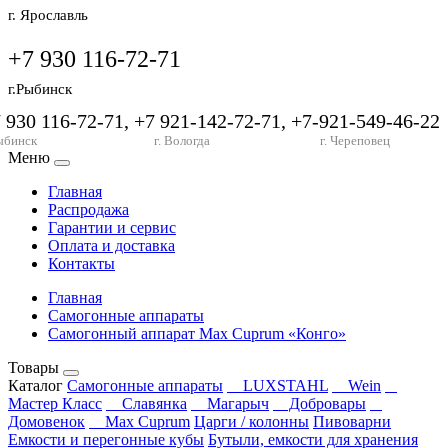
г. Ярославль
+7 930 116-72-71
г.Рыбинск
7 930 116-72-71, +7 921-142-72-71, +7-921-549-46-22
ыбинск
г. Вологда
г. Череповец
Меню
Главная
Распродажа
Гарантии и сервис
Оплата и доставка
Контакты
Главная
Самогонные аппараты
Самогонный аппарат Max Cuprum «Конго»
Товары
Каталог
Самогонные аппараты
LUXSTAHL
Wein
Мастер Класс
Славянка
Магарыч
Добровары
Домовенок
Max Cuprum
Царги / колонны
Пивоварни
Емкости и перегонные кубы
Бутыли, емкости для хранения