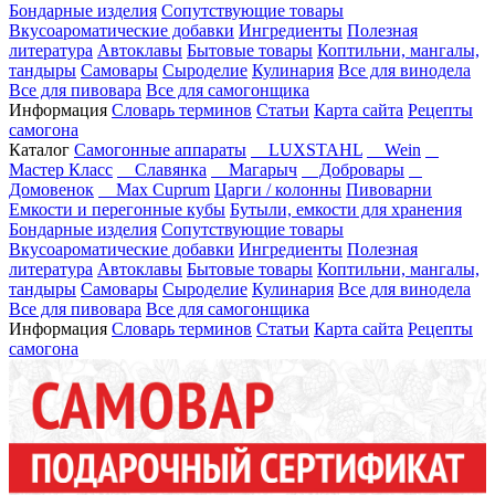
Бондарные изделия
Сопутствующие товары
Вкусоароматические добавки
Ингредиенты
Полезная
литература
Автоклавы
Бытовые товары
Коптильни, мангалы,
тандыры
Самовары
Сыроделие
Кулинария
Все для винодела
Все для пивовара
Все для самогонщика
Информация
Словарь терминов
Статьи
Карта сайта
Рецепты
самогона
Каталог
Самогонные аппараты
LUXSTAHL
Wein
Мастер Класс
Славянка
Магарыч
Добровары
Домовенок
Max Cuprum
Царги / колонны
Пивоварни
Емкости и перегонные кубы
Бутыли, емкости для хранения
Бондарные изделия
Сопутствующие товары
Вкусоароматические добавки
Ингредиенты
Полезная
литература
Автоклавы
Бытовые товары
Коптильни, мангалы,
тандыры
Самовары
Сыроделие
Кулинария
Все для винодела
Все для пивовара
Все для самогонщика
Информация
Словарь терминов
Статьи
Карта сайта
Рецепты
самогона