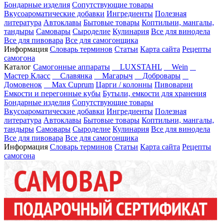
Бондарные изделия
Сопутствующие товары
Вкусоароматические добавки
Ингредиенты
Полезная
литература
Автоклавы
Бытовые товары
Коптильни, мангалы,
тандыры
Самовары
Сыроделие
Кулинария
Все для винодела
Все для пивовара
Все для самогонщика
Информация
Словарь терминов
Статьи
Карта сайта
Рецепты
самогона
Каталог
Самогонные аппараты
LUXSTAHL
Wein
Мастер Класс
Славянка
Магарыч
Добровары
Домовенок
Max Cuprum
Царги / колонны
Пивоварни
Емкости и перегонные кубы
Бутыли, емкости для хранения
Бондарные изделия
Сопутствующие товары
Вкусоароматические добавки
Ингредиенты
Полезная
литература
Автоклавы
Бытовые товары
Коптильни, мангалы,
тандыры
Самовары
Сыроделие
Кулинария
Все для винодела
Все для пивовара
Все для самогонщика
Информация
Словарь терминов
Статьи
Карта сайта
Рецепты
самогона