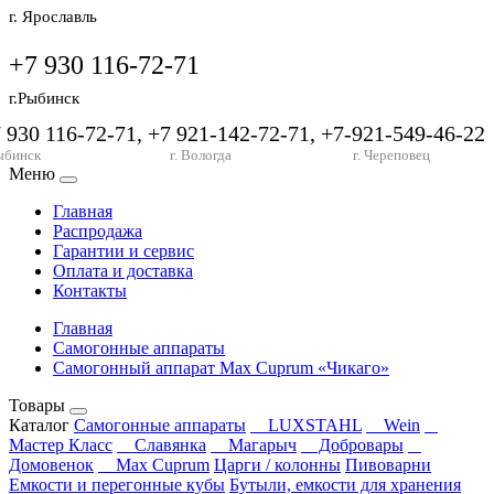
г. Ярославль
+7 930 116-72-71
г.Рыбинск
7 930 116-72-71, +7 921-142-72-71, +7-921-549-46-22
ыбинск
г. Вологда
г. Череповец
Меню
Главная
Распродажа
Гарантии и сервис
Оплата и доставка
Контакты
Главная
Самогонные аппараты
Самогонный аппарат Max Cuprum «Чикаго»
Товары
Каталог
Самогонные аппараты
LUXSTAHL
Wein
Мастер Класс
Славянка
Магарыч
Добровары
Домовенок
Max Cuprum
Царги / колонны
Пивоварни
Емкости и перегонные кубы
Бутыли, емкости для хранения