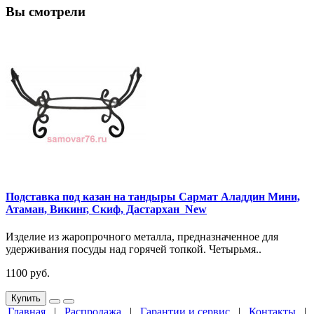
Вы смотрели
Подставка под казан на тандыры Сармат Аладдин Мини,
Атаман, Викинг, Скиф, Дастархан_New
Изделие из жаропрочного металла, предназначенное для
удерживания посуды над горячей топкой. Четырьмя..
1100 руб.
Купить
Главная
|
Распродажа
|
Гарантии и сервис
|
Контакты
|