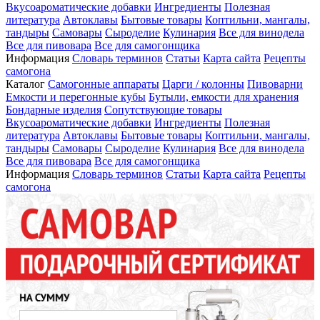
Вкусоароматические добавки
Ингредиенты
Полезная
литература
Автоклавы
Бытовые товары
Коптильни, мангалы,
тандыры
Самовары
Сыроделие
Кулинария
Все для винодела
Все для пивовара
Все для самогонщика
Информация
Словарь терминов
Статьи
Карта сайта
Рецепты
самогона
Каталог
Самогонные аппараты
Царги / колонны
Пивоварни
Емкости и перегонные кубы
Бутыли, емкости для хранения
Бондарные изделия
Сопутствующие товары
Вкусоароматические добавки
Ингредиенты
Полезная
литература
Автоклавы
Бытовые товары
Коптильни, мангалы,
тандыры
Самовары
Сыроделие
Кулинария
Все для винодела
Все для пивовара
Все для самогонщика
Информация
Словарь терминов
Статьи
Карта сайта
Рецепты
самогона