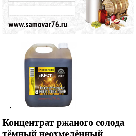
Концентрат ржаного солода
тёмный неохмелённый