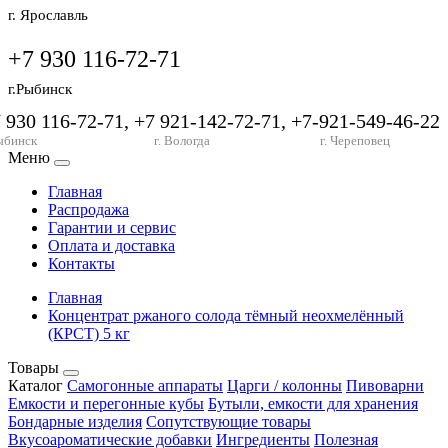
г. Ярославль
+7 930 116-72-71
г.Рыбинск
7 930 116-72-71, +7 921-142-72-71, +7-921-549-46-22
ыбинск
г. Вологда
г. Череповец
Меню
Главная
Распродажа
Гарантии и сервис
Оплата и доставка
Контакты
Главная
Концентрат ржаного солода тёмный неохмелённый
(КРСТ) 5 кг
Товары
Каталог
Самогонные аппараты
Царги / колонны
Пивоварни
Емкости и перегонные кубы
Бутыли, емкости для хранения
Бондарные изделия
Сопутствующие товары
Вкусоароматические добавки
Ингредиенты
Полезная