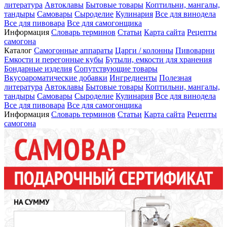
литература
Автоклавы
Бытовые товары
Коптильни, мангалы,
тандыры
Самовары
Сыроделие
Кулинария
Все для винодела
Все для пивовара
Все для самогонщика
Информация
Словарь терминов
Статьи
Карта сайта
Рецепты
самогона
Каталог
Самогонные аппараты
Царги / колонны
Пивоварни
Емкости и перегонные кубы
Бутыли, емкости для хранения
Бондарные изделия
Сопутствующие товары
Вкусоароматические добавки
Ингредиенты
Полезная
литература
Автоклавы
Бытовые товары
Коптильни, мангалы,
тандыры
Самовары
Сыроделие
Кулинария
Все для винодела
Все для пивовара
Все для самогонщика
Информация
Словарь терминов
Статьи
Карта сайта
Рецепты
самогона