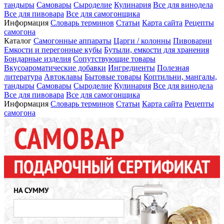
тандыры
Самовары
Сыроделие
Кулинария
Все для винодела
Все для пивовара
Все для самогонщика
Информация
Словарь терминов
Статьи
Карта сайта
Рецепты
самогона
Каталог
Самогонные аппараты
Царги / колонны
Пивоварни
Емкости и перегонные кубы
Бутыли, емкости для хранения
Бондарные изделия
Сопутствующие товары
Вкусоароматические добавки
Ингредиенты
Полезная
литература
Автоклавы
Бытовые товары
Коптильни, мангалы,
тандыры
Самовары
Сыроделие
Кулинария
Все для винодела
Все для пивовара
Все для самогонщика
Информация
Словарь терминов
Статьи
Карта сайта
Рецепты
самогона