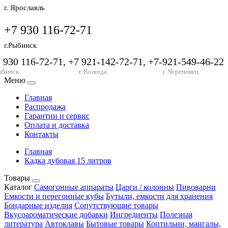
г. Ярославль
+7 930 116-72-71
г.Рыбинск
7 930 116-72-71, +7 921-142-72-71, +7-921-549-46-22
ыбинск
г. Вологда
г. Череповец
Меню
Главная
Распродажа
Гарантии и сервис
Оплата и доставка
Контакты
Главная
Кадка дубовая 15 литров
Товары
Каталог
Самогонные аппараты
Царги / колонны
Пивоварни
Емкости и перегонные кубы
Бутыли, емкости для хранения
Бондарные изделия
Сопутствующие товары
Вкусоароматические добавки
Ингредиенты
Полезная
литература
Автоклавы
Бытовые товары
Коптильни, мангалы,