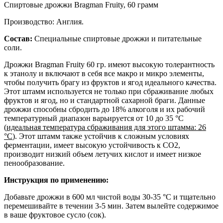
Спиртовые дрожжи Bragman Fruity, 60 грамм
Производство: Англия.
Состав:
Специальные спиртовые дрожжи и питательные
соли.
Дрожжи Bragman Fruity 60 гр. имеют высокую толерантность
к этанолу и включают в себя все макро и микро элементы,
чтобы получить брагу из фруктов и ягод идеального качества.
Этот штамм используется не только при сбраживание любых
фруктов и ягод, но и стандартной сахарной браги. Данные
дрожжи способны сбродить до 18% алкоголя и их рабочий
температурный диапазон варьируется от 10 до 35 °С
(
идеальная температура сбраживания для этого штамма: 26
°С
). Этот штамм также устойчив к сложным условиях
ферментации, имеет высокую устойчивость к СO2,
производит низкий объем летучих кислот и имеет низкое
пенообразование.
Инструкция по применению:
Добавьте дрожжи в 600 мл чистой воды 30-35 °С и тщательно
перемешивайте в течении 3-5 мин. Затем вылейте содержимое
в ваше фруктовое сусло (сок).