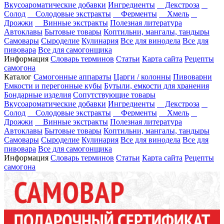
Вкусоароматические добавки
Ингредиенты
Декстроза
Солод
Солодовые экстракты
Ферменты
Хмель
Дрожжи
Винные экстракты
Полезная литература
Автоклавы
Бытовые товары
Коптильни, мангалы, тандыры
Самовары
Сыроделие
Кулинария
Все для винодела
Все для
пивовара
Все для самогонщика
Информация
Словарь терминов
Статьи
Карта сайта
Рецепты
самогона
Каталог
Самогонные аппараты
Царги / колонны
Пивоварни
Емкости и перегонные кубы
Бутыли, емкости для хранения
Бондарные изделия
Сопутствующие товары
Вкусоароматические добавки
Ингредиенты
Декстроза
Солод
Солодовые экстракты
Ферменты
Хмель
Дрожжи
Винные экстракты
Полезная литература
Автоклавы
Бытовые товары
Коптильни, мангалы, тандыры
Самовары
Сыроделие
Кулинария
Все для винодела
Все для
пивовара
Все для самогонщика
Информация
Словарь терминов
Статьи
Карта сайта
Рецепты
самогона