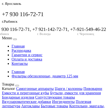
г. Ярославль
+7 930 116-72-71
г.Рыбинск
7 930 116-72-71, +7 921-142-72-71, +7-921-549-46-22
ыбинск
г. Вологда
г. Череповец
Меню
Главная
Распродажа
Гарантии и сервис
Оплата и доставка
Контакты
Главная
Фильтры обеззоленные, диаметр 125 мм
Товары
Каталог
Самогонные аппараты
Царги / колонны
Пивоварни
Емкости и перегонные кубы
Бутыли, емкости для хранения
Бондарные изделия
Сопутствующие товары
Вкусоароматические добавки
Ингредиенты
Полезная
литература
Автоклавы
Бытовые товары
Коптильни, мангалы,