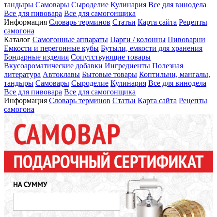
тандыры
Самовары
Сыроделие
Кулинария
Все для винодела
Все для пивовара
Все для самогонщика
Информация
Словарь терминов
Статьи
Карта сайта
Рецепты
самогона
Каталог
Самогонные аппараты
Царги / колонны
Пивоварни
Емкости и перегонные кубы
Бутыли, емкости для хранения
Бондарные изделия
Сопутствующие товары
Вкусоароматические добавки
Ингредиенты
Полезная
литература
Автоклавы
Бытовые товары
Коптильни, мангалы,
тандыры
Самовары
Сыроделие
Кулинария
Все для винодела
Все для пивовара
Все для самогонщика
Информация
Словарь терминов
Статьи
Карта сайта
Рецепты
самогона