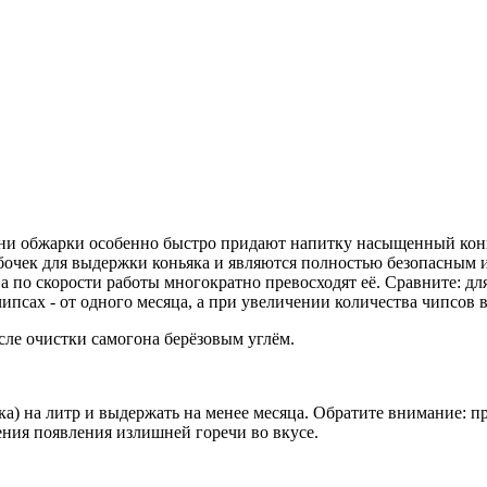
ени обжарки особенно быстро придают напитку насыщенный кон
бочек для выдержки коньяка и являются полностью безопасным 
 по скорости работы многократно превосходят её. Сравните: дл
 чипсах - от одного месяца, а при увеличении количества чипсо
ле очистки самогона берёзовым углём.
жка) на литр и выдержать на менее месяца. Обратите внимание: 
ия появления излишней горечи во вкусе.