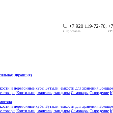
+7 920 119-72-70, +
г. Ярославль
г.Р
сильная (Франция)
кости и перегонные кубы
Бутыли, емкости для хранения
Бондар
е товары
Коптильни, мангалы, тандыры
Самовары
Сыроделие
К
могона
кости и перегонные кубы
Бутыли, емкости для хранения
Бондар
е товары
Коптильни, мангалы, тандыры
Самовары
Сыроделие
К