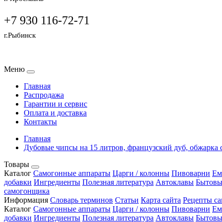
+7 930 116-72-71
г.Рыбинск
Меню
Главная
Распродажа
Гарантии и сервис
Оплата и доставка
Контакты
Главная
Дубовые чипсы на 15 литров, французский дуб, обжарка 
Товары
Каталог
Самогонные аппараты
Царги / колонны
Пивоварни
Ем
добавки
Ингредиенты
Полезная литература
Автоклавы
Бытовы
самогонщика
Информация
Словарь терминов
Статьи
Карта сайта
Рецепты са
Каталог
Самогонные аппараты
Царги / колонны
Пивоварни
Ем
добавки
Ингредиенты
Полезная литература
Автоклавы
Бытовы