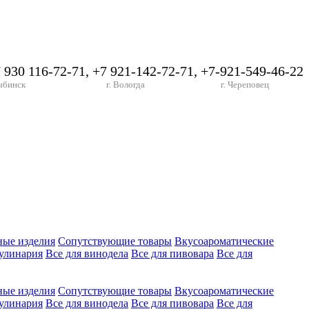
7 930 116-72-71, +7 921-142-72-71, +7-921-549-46-22
ыбинск
г. Вологда
г. Череповец
ные изделия
Сопутствующие товары
Вкусоароматические
улинария
Все для винодела
Все для пивовара
Все для
ные изделия
Сопутствующие товары
Вкусоароматические
улинария
Все для винодела
Все для пивовара
Все для