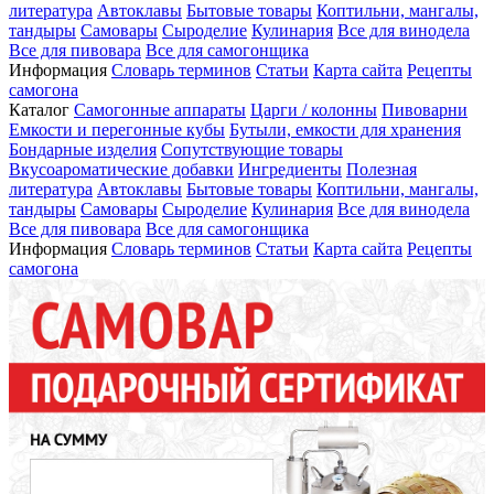
литература
Автоклавы
Бытовые товары
Коптильни, мангалы,
тандыры
Самовары
Сыроделие
Кулинария
Все для винодела
Все для пивовара
Все для самогонщика
Информация
Словарь терминов
Статьи
Карта сайта
Рецепты
самогона
Каталог
Самогонные аппараты
Царги / колонны
Пивоварни
Емкости и перегонные кубы
Бутыли, емкости для хранения
Бондарные изделия
Сопутствующие товары
Вкусоароматические добавки
Ингредиенты
Полезная
литература
Автоклавы
Бытовые товары
Коптильни, мангалы,
тандыры
Самовары
Сыроделие
Кулинария
Все для винодела
Все для пивовара
Все для самогонщика
Информация
Словарь терминов
Статьи
Карта сайта
Рецепты
самогона