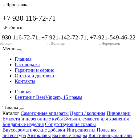
г. Ярославль
+7 930 116-72-71
г.Рыбинск
7 930 116-72-71, +7 921-142-72-71, +7-921-549-46-22
ыбинск
г. Вологда
г. Череповец
Меню
Главная
Распродажа
Гарантии и сервис
Оплата и доставка
Контакты
Главная
Бентонит BeerVingem, 15 грамм
Товары
Каталог
Самогонные аппараты
Царги / колонны
Пивоварни
Емкости и перегонные кубы
Бутыли, емкости для хранения
Бондарные изделия
Сопутствующие товары
Вкусоароматические добавки
Ингредиенты
Полезная
литература
Автоклавы
Бытовые товары
Коптильни, мангалы,