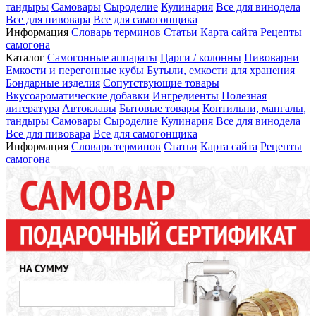
тандыры
Самовары
Сыроделие
Кулинария
Все для винодела
Все для пивовара
Все для самогонщика
Информация
Словарь терминов
Статьи
Карта сайта
Рецепты
самогона
Каталог
Самогонные аппараты
Царги / колонны
Пивоварни
Емкости и перегонные кубы
Бутыли, емкости для хранения
Бондарные изделия
Сопутствующие товары
Вкусоароматические добавки
Ингредиенты
Полезная
литература
Автоклавы
Бытовые товары
Коптильни, мангалы,
тандыры
Самовары
Сыроделие
Кулинария
Все для винодела
Все для пивовара
Все для самогонщика
Информация
Словарь терминов
Статьи
Карта сайта
Рецепты
самогона