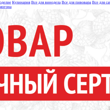
оделие
Кулинария
Все для винодела
Все для пивовара
Все для с
могона