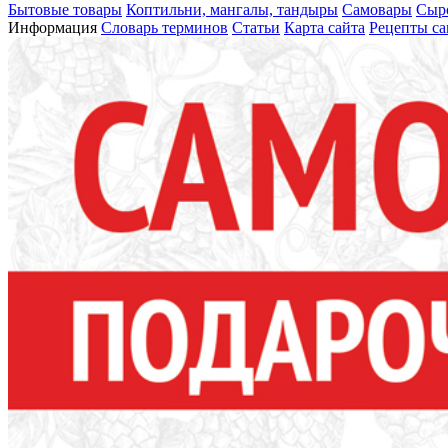
Бытовые товары
Коптильни, мангалы, тандыры
Самовары
Сыр
Информация
Словарь терминов
Статьи
Карта сайта
Рецепты са