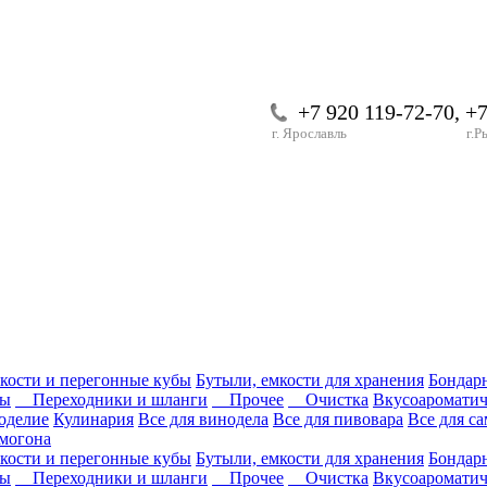
+7 920 119-72-70, +
г. Ярославль
г.Р
кости и перегонные кубы
Бутыли, емкости для хранения
Бондар
ры
Переходники и шланги
Прочее
Очистка
Вкусоароматич
оделие
Кулинария
Все для винодела
Все для пивовара
Все для с
могона
кости и перегонные кубы
Бутыли, емкости для хранения
Бондар
ры
Переходники и шланги
Прочее
Очистка
Вкусоароматич