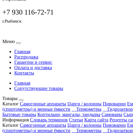
+7 930 116-72-71
г.Рыбинск
Меню
Главная
Распродажа
Гарантии и сервис
Оплата и доставка
Контакты
Главная
Сопутствующие товары
Товары
Каталог
Самогонные аппараты
Царги / колонны
Пивоварни
Ем
(спиртометры) и мерные ёмкости
Термометры
Гидрозатво
Бытовые товары
Коптильни, мангалы, тандыры
Самовары
Сыр
Информация
Словарь терминов
Статьи
Карта сайта
Рецепты са
Каталог
Самогонные аппараты
Царги / колонны
Пивоварни
Ем
(спиртометры) и мерные ёмкости
Термометры
Гидрозатво