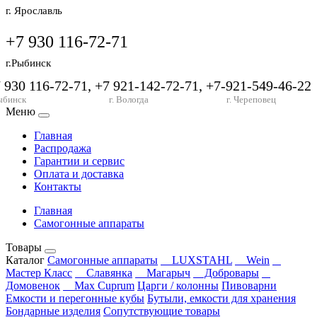
г. Ярославль
+7 930 116-72-71
г.Рыбинск
7 930 116-72-71, +7 921-142-72-71, +7-921-549-46-22
ыбинск
г. Вологда
г. Череповец
Меню
Главная
Распродажа
Гарантии и сервис
Оплата и доставка
Контакты
Главная
Самогонные аппараты
Товары
Каталог
Самогонные аппараты
LUXSTAHL
Wein
Мастер Класс
Славянка
Магарыч
Добровары
Домовенок
Max Cuprum
Царги / колонны
Пивоварни
Емкости и перегонные кубы
Бутыли, емкости для хранения
Бондарные изделия
Сопутствующие товары