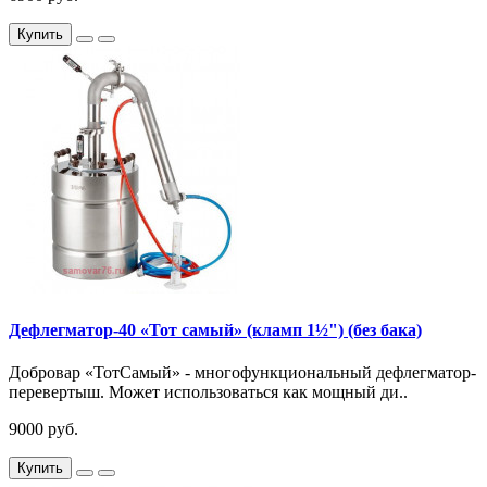
Купить
Дефлегматор-40 «Тот самый» (кламп 1½") (без бака)
Добровар «ТотСамый» - многофункциональный дефлегматор-
перевертыш. Может использоваться как мощный ди..
9000 руб.
Купить