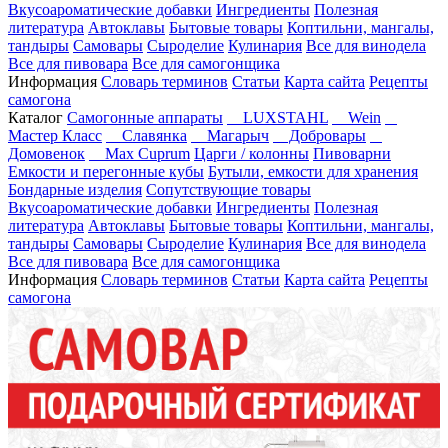
Вкусоароматические добавки
Ингредиенты
Полезная
литература
Автоклавы
Бытовые товары
Коптильни, мангалы,
тандыры
Самовары
Сыроделие
Кулинария
Все для винодела
Все для пивовара
Все для самогонщика
Информация
Словарь терминов
Статьи
Карта сайта
Рецепты
самогона
Каталог
Самогонные аппараты
LUXSTAHL
Wein
Мастер Класс
Славянка
Магарыч
Добровары
Домовенок
Max Cuprum
Царги / колонны
Пивоварни
Емкости и перегонные кубы
Бутыли, емкости для хранения
Бондарные изделия
Сопутствующие товары
Вкусоароматические добавки
Ингредиенты
Полезная
литература
Автоклавы
Бытовые товары
Коптильни, мангалы,
тандыры
Самовары
Сыроделие
Кулинария
Все для винодела
Все для пивовара
Все для самогонщика
Информация
Словарь терминов
Статьи
Карта сайта
Рецепты
самогона